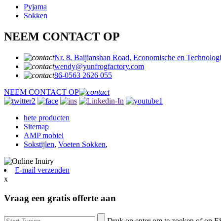
Pyjama
Sokken
NEEM CONTACT OP
Nr. 8, Baijianshan Road, Economische en Technologi
wendy@yunfrogfactory.com
86-0563 2626 055
NEEM CONTACT OP
hete producten
Sitemap
AMP mobiel
Sokstijlen
,
Voeten Sokken
,
E-mail verzenden
x
Vraag een gratis offerte aan
Druk op enter om te zoeken of op E