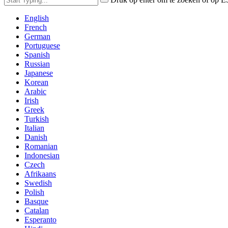
English
French
German
Portuguese
Spanish
Russian
Japanese
Korean
Arabic
Irish
Greek
Turkish
Italian
Danish
Romanian
Indonesian
Czech
Afrikaans
Swedish
Polish
Basque
Catalan
Esperanto