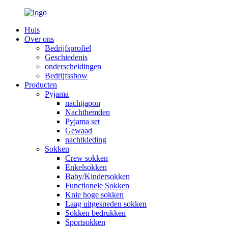
Huis
Over ons
Bedrijfsprofiel
Geschiedenis
onderscheidingen
Bedrijfsshow
Producten
Pyjama
nachtjapon
Nachthemden
Pyjama set
Gewaad
nachtkleding
Sokken
Crew sokken
Enkelsokken
Baby/Kindersokken
Functionele Sokken
Knie hoge sokken
Laag uitgesneden sokken
Sokken bedrukken
Sportsokken