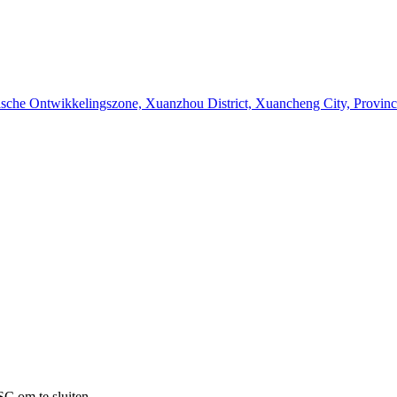
sche Ontwikkelingszone, Xuanzhou District, Xuancheng City, Provinc
SC om te sluiten