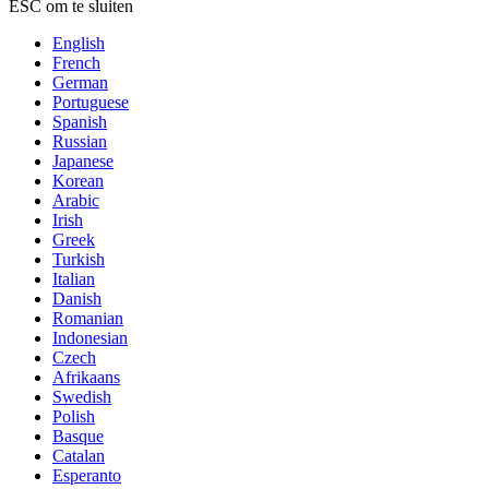
ESC om te sluiten
English
French
German
Portuguese
Spanish
Russian
Japanese
Korean
Arabic
Irish
Greek
Turkish
Italian
Danish
Romanian
Indonesian
Czech
Afrikaans
Swedish
Polish
Basque
Catalan
Esperanto