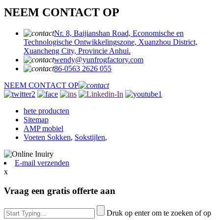
NEEM CONTACT OP
Nr. 8, Baijianshan Road, Economische en
Technologische Ontwikkelingszone, Xuanzhou District,
Xuancheng City, Provincie Anhui.
wendy@yunfrogfactory.com
86-0563 2626 055
NEEM CONTACT OP
hete producten
Sitemap
AMP mobiel
Voeten Sokken
,
Sokstijlen
,
E-mail verzenden
x
Vraag een gratis offerte aan
Druk op enter om te zoeken of op