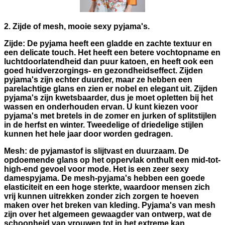
2. Zijde of mesh, mooie sexy pyjama's.
Zijde: De pyjama heeft een gladde en zachte textuur en
een delicate touch. Het heeft een betere vochtopname en
luchtdoorlatendheid dan puur katoen, en heeft ook een
goed huidverzorgings- en gezondheidseffect. Zijden
pyjama's zijn echter duurder, maar ze hebben een
parelachtige glans en zien er nobel en elegant uit. Zijden
pyjama's zijn kwetsbaarder, dus je moet opletten bij het
wassen en onderhouden ervan. U kunt kiezen voor
pyjama's met bretels in de zomer en jurken of splitstijlen
in de herfst en winter. Tweedelige of driedelige stijlen
kunnen het hele jaar door worden gedragen.
Mesh: de pyjamastof is slijtvast en duurzaam. De
opdoemende glans op het oppervlak onthult een mid-tot-
high-end gevoel voor mode. Het is een zeer sexy
damespyjama. De mesh-pyjama's hebben een goede
elasticiteit en een hoge sterkte, waardoor mensen zich
vrij kunnen uitrekken zonder zich zorgen te hoeven
maken over het breken van kleding. Pyjama's van mesh
zijn over het algemeen gewaagder van ontwerp, wat de
schoonheid van vrouwen tot in het extreme kan