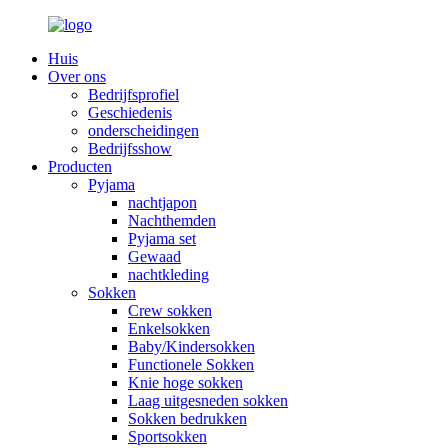
Huis
Over ons
Bedrijfsprofiel
Geschiedenis
onderscheidingen
Bedrijfsshow
Producten
Pyjama
nachtjapon
Nachthemden
Pyjama set
Gewaad
nachtkleding
Sokken
Crew sokken
Enkelsokken
Baby/Kindersokken
Functionele Sokken
Knie hoge sokken
Laag uitgesneden sokken
Sokken bedrukken
Sportsokken