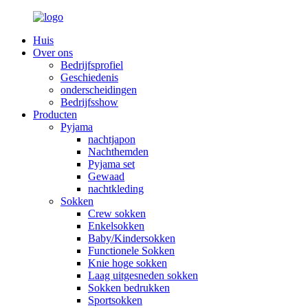
Huis
Over ons
Bedrijfsprofiel
Geschiedenis
onderscheidingen
Bedrijfsshow
Producten
Pyjama
nachtjapon
Nachthemden
Pyjama set
Gewaad
nachtkleding
Sokken
Crew sokken
Enkelsokken
Baby/Kindersokken
Functionele Sokken
Knie hoge sokken
Laag uitgesneden sokken
Sokken bedrukken
Sportsokken